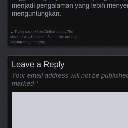
menjadi pengalaman yang lebih meny
menguntungkan.
←
Trying society from Online Lottery The
Posts navigation
simplest way Handheld Stands Are actually
Varying the game play
Leave a Reply
Your email address will not be publishe
marked
*