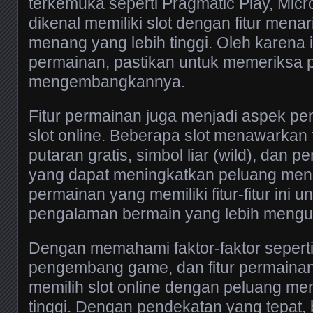
terkemuka seperti Pragmatic Play, Mic
dikenal memiliki slot dengan fitur mena
menang yang lebih tinggi. Oleh karena 
permainan, pastikan untuk memeriksa
mengembangkannya.
Fitur permainan juga menjadi aspek pe
slot online. Beberapa slot menawarkan f
putaran gratis, simbol liar (wild), dan p
yang dapat meningkatkan peluang mena
permainan yang memiliki fitur-fitur ini
pengalaman bermain yang lebih mengu
Dengan memahami faktor-faktor seperti R
pengembang game, dan fitur permainan
memilih slot online dengan peluang me
tinggi. Dengan pendekatan yang tepat, 