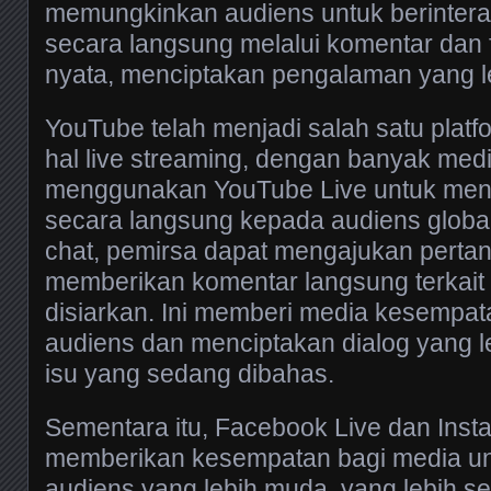
memungkinkan audiens untuk berintera
secara langsung melalui komentar dan
nyata, menciptakan pengalaman yang le
YouTube telah menjadi salah satu platf
hal live streaming, dengan banyak med
menggunakan YouTube Live untuk meny
secara langsung kepada audiens global. 
chat, pemirsa dapat mengajukan perta
memberikan komentar langsung terkait
disiarkan. Ini memberi media kesempa
audiens dan menciptakan dialog yang l
isu yang sedang dibahas.
Sementara itu, Facebook Live dan Inst
memberikan kesempatan bagi media u
audiens yang lebih muda, yang lebih 