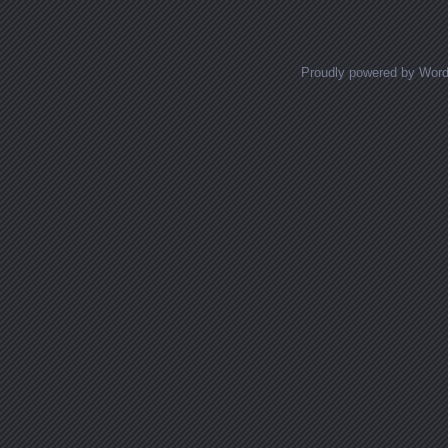
Proudly powered by Wor