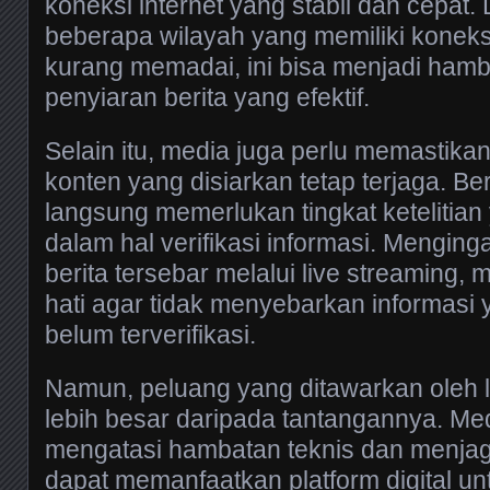
koneksi internet yang stabil dan cepat. 
beberapa wilayah yang memiliki koneksi
kurang memadai, ini bisa menjadi hamb
penyiaran berita yang efektif.
Selain itu, media juga perlu memastika
konten yang disiarkan tetap terjaga. Ber
langsung memerlukan tingkat ketelitian 
dalam hal verifikasi informasi. Mengin
berita tersebar melalui live streaming, 
hati agar tidak menyebarkan informasi 
belum terverifikasi.
Namun, peluang yang ditawarkan oleh l
lebih besar daripada tantangannya. Me
mengatasi hambatan teknis dan menjag
dapat memanfaatkan platform digital u