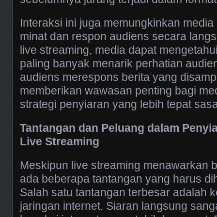
Interaksi ini juga memungkinkan medi
minat dan respon audiens secara langs
live streaming, media dapat mengetahui
paling banyak menarik perhatian audi
audiens merespons berita yang disampa
memberikan wawasan penting bagi me
strategi penyiaran yang lebih tepat sas
Tantangan dan Peluang dalam Penyia
Live Streaming
Meskipun live streaming menawarkan 
ada beberapa tantangan yang harus dih
Salah satu tantangan terbesar adalah k
jaringan internet. Siaran langsung san