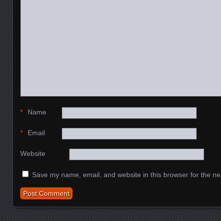
*
Name
*
Email
Website
Save my name, email, and website in this browser for the ne