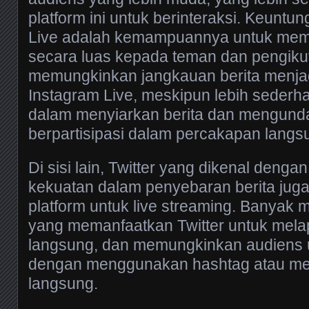
platform ini untuk berinteraksi. Keuntu
Live adalah kemampuannya untuk mem
secara luas kepada teman dan pengiku
memungkinkan jangkauan berita menjadi
Instagram Live, meskipun lebih sederhan
dalam menyiarkan berita dan mengund
berpartisipasi dalam percakapan langs
Di sisi lain, Twitter yang dikenal deng
kekuatan dalam penyebaran berita jug
platform untuk live streaming. Banyak m
yang memanfaatkan Twitter untuk melap
langsung, dan memungkinkan audiens u
dengan menggunakan hashtag atau me
langsung.