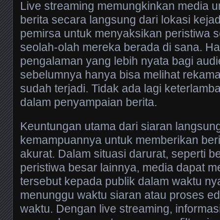
Live streaming memungkinkan media u
berita secara langsung dari lokasi kej
pemirsa untuk menyaksikan peristiwa s
seolah-olah mereka berada di sana. Ha
pengalaman yang lebih nyata bagi audi
sebelumnya hanya bisa melihat rekama
sudah terjadi. Tidak ada lagi keterlamb
dalam penyampaian berita.
Keuntungan utama dari siaran langsung
kemampuannya untuk memberikan berit
akurat. Dalam situasi darurat, seperti 
peristiwa besar lainnya, media dapat m
tersebut kepada publik dalam waktu ny
menunggu waktu siaran atau proses e
waktu. Dengan live streaming, informa