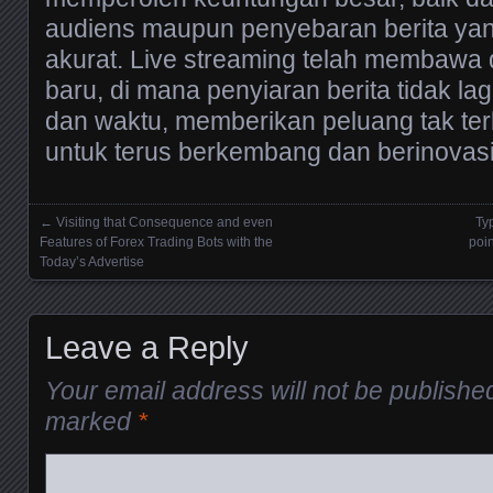
audiens maupun penyebaran berita yan
akurat. Live streaming telah membawa 
baru, di mana penyiaran berita tidak lag
dan waktu, memberikan peluang tak ter
untuk terus berkembang dan berinovasi
←
Visiting that Consequence and even
Typ
Posts navigation
Features of Forex Trading Bots with the
poi
Today’s Advertise
Leave a Reply
Your email address will not be publishe
marked
*