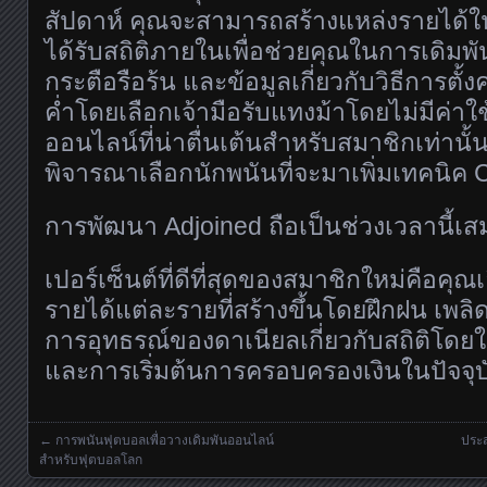
สัปดาห์ คุณจะสามารถสร้างแหล่งรายได้ใ
ได้รับสถิติภายในเพื่อช่วยคุณในการเดิมพั
กระตือรือร้น และข้อมูลเกี่ยวกับวิธีการตั
ค่ำโดยเลือกเจ้ามือรับแทงม้าโดยไม่มีค่าใช
ออนไลน์ที่น่าตื่นเต้นสำหรับสมาชิกเท่านั
พิจารณาเลือกนักพนันที่จะมาเพิ่มเทคนิค 
การพัฒนา Adjoined ถือเป็นช่วงเวลานี้เส
เปอร์เซ็นต์ที่ดีที่สุดของสมาชิกใหม่คือคุณ
รายได้แต่ละรายที่สร้างขึ้นโดยฝึกฝน เพล
การอุทธรณ์ของดาเนียลเกี่ยวกับสถิติโดยใ
และการเริ่มต้นการครอบครองเงินในปัจจุบ
←
การพนันฟุตบอลเพื่อวางเดิมพันออนไลน์
ประส
Posts navigation
สำหรับฟุตบอลโลก