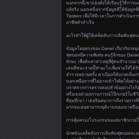
นอกจากนี้เขา/เธอยังได้เรียนรู้วิธีการแ
แท้จริง นอกเหนือจากข้อมูลที่ให้ข้อมูล
Tipsters เพื่อให้มีเวลาในการดำเนิน
อาชีพทำสำเร็จ
อะไรทำให้ผู้ให้เคล็ดลับการเดิมพันฟุต
ข้อมูลโดยตรงของ Daniel เกี่ยวกับกลยุทธ
ฟุตบอลมีความพิเศษ คนรู้จักของ Daniel
ทักษะ เพื่อค้นหาสาเหตุที่ผู้คนจำนวนมากเ
เล่นที่ชนะรายนี้ทำอะไรเพื่อช่วยให้ได้
สำรวจหลายครั้ง ดาเนียลก็สังเกตเห็นก
นอกเหนือจากที่ไม่อาจเข้าใจผิดได้อย่า
ปราศจากการตรวจสอบหัวข้ออย่างไรก็
หรือเธอด้วยสถานการณ์โป๊กเกอร์ในชีวิตจร
ที่สุดที่เขา / เธอจินตนาการถึงรายการ
มากจนเธอสามารถยุติงานของเขาหรือเธ
การคุ้มครองโปรแกรมของสมาชิกภายใต้
นักพนันเคล็ดลับการเดิมพันฟุตบอลจะอธ