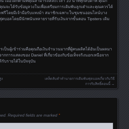
 เมื่อใดก็ตามที่คุณสามารถสละเวลา 10 นาทีทุกสัปดาห์ คุณก็
คุณจะได้รับข้อมูลวงในเพื่อเตรียมการเดิมพันลูกเต๋าและคุณควรได้
ูกเต๋าฟรีโดยมีเจ้ามือรับแทงม้า สมาชิกเฉพาะในชุมชนออนไลน์บาง
ุตบอลโดยมีนักพนันหลายรายที่รับเงินจากขั้นตอน Tipsters เดิม
เป็นผู้เข้าร่วมคือคุณถือเงินจำนวนมากที่ผู้คนผลิตได้อันเป็นผลมา
กการแสดงของ Daniel ที่เกี่ยวข้องกับข้อเท็จจริงนอกเหนือจาก
้รับรายได้ในปัจจุบัน
ูง
เคล็ดลับคำทำนายการเดิมพันฟุตบอลเกี่ยวกับวิธี
การรับสิทธิ์ตอนนี้
→
hed.
Required fields are marked
*