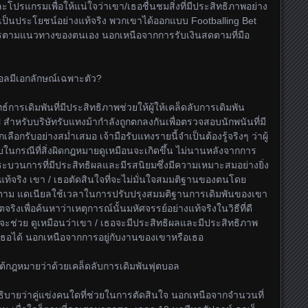
ละโปรแกรมเพื่อให้แน่ใจว่าเขา/เธอชื่นชมสิ่งที่มีประสิทธิภาพอย่าง
ที่เป็นประโยชน์อย่างแท้จริง พวกเขาได้ออกแบบ Footballing Bet
การตามแนวทางของตนเอง นอกเหนือจากการรับเงินสดตามที่มือ
บอลมีเอกลักษณ์เฉพาะตัว?
์การเดิมพันที่มีประสิทธิภาพช่วยให้ผู้ให้เคล็ดลับการเดิมพัน
 สำหรับบริษัทรับแทงม้ากำลังถูกตกลงกันเพื่อตรวจสอบนักพนันที่มี
ลือกรับอย่างสม่ำเสมอ เจ้ามือรับแทงรายนี้จำเป็นต้องรู้จริงๆ ว่าผู้
รับในกรณีที่สิ่งผิดกฎหมายดูเหมือนจะเกิดขึ้น ไม่นานหลังจากการ
ระบวนการที่มีประสิทธิผลและมีรสนิยมซึ่งมีความเหมาะสมอย่างยิ่ง
งแท้จริง เขา / เธอตัดสินใจที่จะไม่มั่นใจสมมติฐานของตนโดย
ตาม แดเนียลใช้เวลาในการปรับปรุงสมมติฐานการเดิมพันของเขา
ิงเพื่อค้นหาว่าเหตุการณ์นั้นมหัศจรรย์อย่างแท้จริงในวิธีที่ดี
ที่จะช่วย ดูเหมือนว่าเขา / เธอจะมีประสิทธิผลและมีประสิทธิภาพ
อได้ นอกเหนือจากการอยู่กับงานของเขาหรือเธอ
กฎหมายว่าด้วยเคล็ดลับการเดิมพันฟุตบอล
ิบายว่าคู่แข่งคนใดที่ช่วยในการตัดสินใจ นอกเหนือจากจำนวนที่